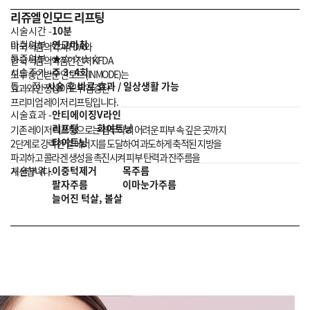
리쥬엘 인모드 리프팅
시술시간 -
10분
마취여부 -
연고마취
미국 식품의약처 FDA와
통증여부 -
★☆☆☆☆
한국 식품의약품안전처 KFDA
시술주기 -
주 3~4회
모두 승인받은
인모드 (INMODE)는
특 징 -
시술 후 바로 효과 / 일상생활 가능
효과와 안정성이 모두 검증된
프리미엄 레이저 리프팅입니다.
시술효과 -
안티에이징
V라인
리프팅
화이트닝
기존 레이저 리프팅으로는 침투하기 어려운 피부 속 깊은 곳까지
타이트닝
2단계로 강력한 열 에너지를 도달하여 과도하게 축적된 지방을
파괴하고
콜라겐 생성을 촉진시켜 피부 탄력과 잔주름을
시술부위 -
이중턱제거
목주름
개선합니다.
팔자주름
이마눈가주름
늘어진 턱살, 볼살