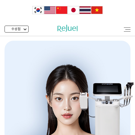
수성점
수성 인모드 리쥬엘