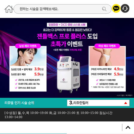
3.
리쥬엘 인기 시술 순위
리쥬란힐러
4.
스킨바이브
[수성점]
월,수,목 10:00~19:00 화,금 10:00~21:00 토 10:00~15:00 점심시간
5.
콜라겐주사
13:00~14:00
1.
리팟레이저
2.
울쎄라