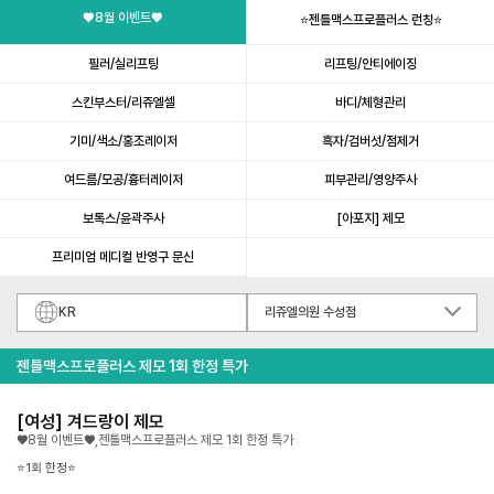
♥️8월 이벤트♥️
⭐젠틀맥스프로플러스 런칭⭐
필러/실리프팅
리프팅/안티에이징
스킨부스터/리쥬엘셀
바디/체형관리
기미/색소/홍조레이저
흑자/검버섯/점제거
여드름/모공/흉터레이저
피부관리/영양주사
보톡스/윤곽주사
[아포지] 제모
프리미엄 메디컬 반영구 문신
KR
리쥬엘의원 수성점
젠틀맥스프로플러스 제모 1회 한정 특가
[여성] 겨드랑이 제모
♥️8월 이벤트♥️,젠틀맥스프로플러스 제모 1회 한정 특가
⭐1회 한정⭐