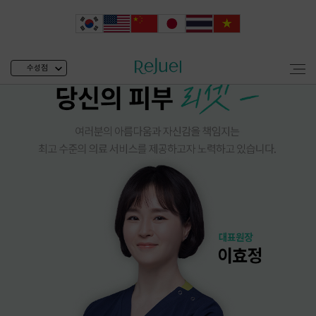
수성점
수성 리쥬엘 메인페이지