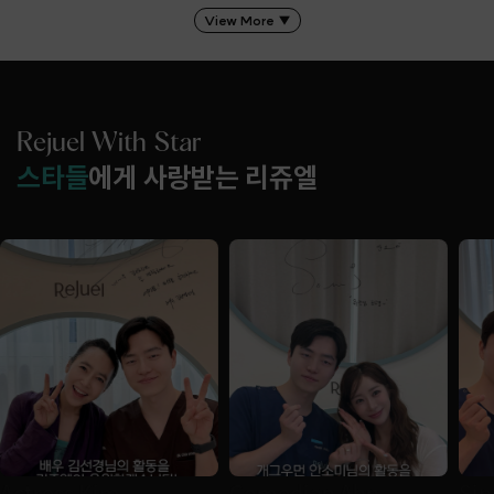
View More
▼
Rejuel With Star
스타들
에게 사랑받는 리쥬엘
Actress Kim
Comedian Ahn
Si