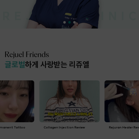
Rejuel Friends
글로벌
하게 사랑받는 리쥬엘
ermanent Tattoo
🇯🇵 Collagen Injection Review
🇷🇺 Rejuran Healer Re