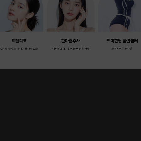
트렌디코
판다존주사
쁘띠힙딥 골반필러
10분의 기적, 살아나는 콧대와 코끝
피곤해 보이는 인상을 이젠 환하게
골반라인은 리쥬엘