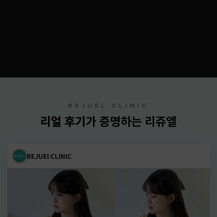
Sunkyung’s visit to
Somi’s visit to Rejuel
vis
Rejuel
REJUEL CLINIC
리얼 후기
가 증명하는 리쥬엘
REJUEl CLINIC