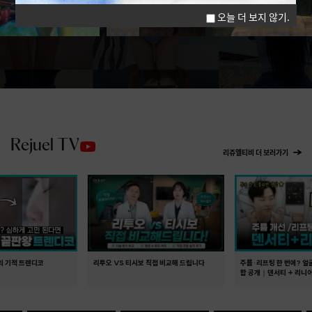
오늘 더 보지 않기.
Rejuel TV
리쥬엘티비 더 보러가기
분의 기적 트렌디코
리투오 VS 티시보 직접 비교해 드립니다
주름·리프팅 한 번에? 얼
합 공개｜덴서티 + 리니어