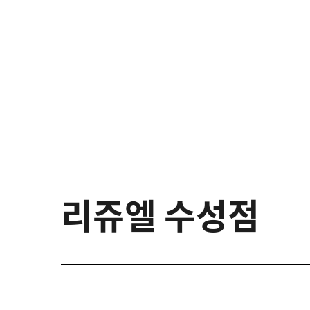
리쥬엘 수성점