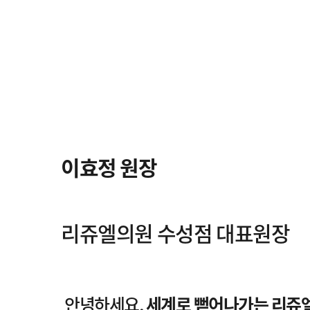
이효정 원장
리쥬엘의원 수성점 대표원장
안녕하세요,
세계로 뻗어나가는 리쥬