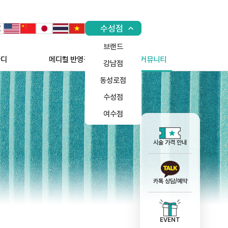
수성점
브랜드
바디
메디컬 반영구 문신
커뮤니티
강남점
동성로점
수성점
여수점
시술 가격 안내
카톡 상담/예약
EVENT