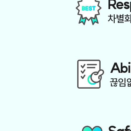
Res
차별화
Abi
끊임